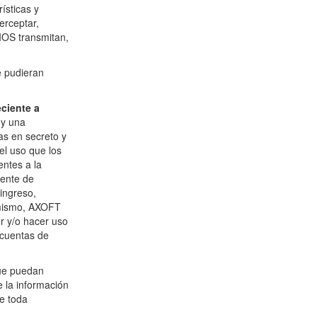
ísticas y
erceptar,
IOS transmitan,
e pudieran
eciente a
 y una
s en secreto y
el uso que los
ntes a la
iente de
 ingreso,
imismo, AXOFT
r y/o hacer uso
 cuentas de
que puedan
e la información
e toda