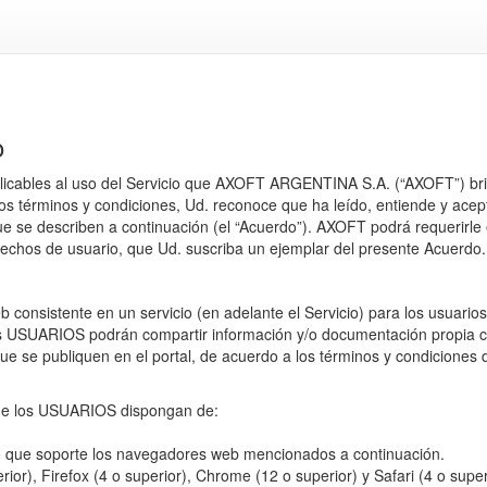
o
aplicables al uso del Servicio que AXOFT ARGENTINA S.A. (“AXOFT”) bri
os términos y condiciones, Ud. reconoce que ha leído, entiende y acep
ue se describen a continuación (el “Acuerdo”). AXOFT podrá requerirle
echos de usuario, que Ud. suscriba un ejemplar del presente Acuerdo.
consistente en un servicio (en adelante el Servicio) para los usuario
os USUARIOS podrán compartir información y/o documentación propia 
que se publiquen en el portal, de acuerdo a los términos y condiciones
o que los USUARIOS dispongan de:
vo que soporte los navegadores web mencionados a continuación.
or), Firefox (4 o superior), Chrome (12 o superior) y Safari (4 o super