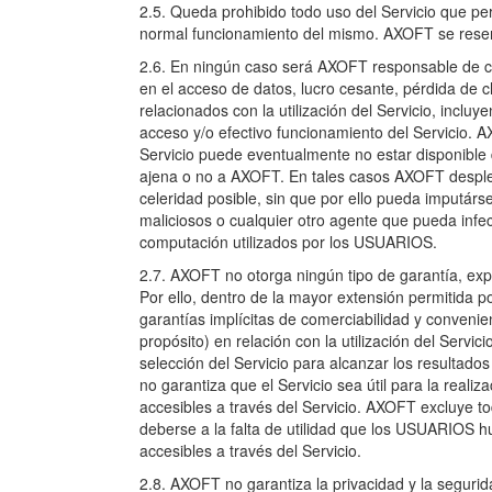
2.5. Queda prohibido todo uso del Servicio que per
normal funcionamiento del mismo. AXOFT se reserva
2.6. En ningún caso será AXOFT responsable de cua
en el acceso de datos, lucro cesante, pérdida de c
relacionados con la utilización del Servicio, incluy
acceso y/o efectivo funcionamiento del Servicio. A
Servicio puede eventualmente no estar disponible de
ajena o no a AXOFT. En tales casos AXOFT despleg
celeridad posible, sin que por ello pueda imputár
maliciosos o cualquier otro agente que pueda infe
computación utilizados por los USUARIOS.
2.7. AXOFT no otorga ningún tipo de garantía, expre
Por ello, dentro de la mayor extensión permitida 
garantías implícitas de comerciabilidad y conveni
propósito) en relación con la utilización del Serv
selección del Servicio para alcanzar los resultado
no garantiza que el Servicio sea útil para la realiza
accesibles a través del Servicio. AXOFT excluye t
deberse a la falta de utilidad que los USUARIOS hubi
accesibles a través del Servicio.
2.8. AXOFT no garantiza la privacidad y la seguri