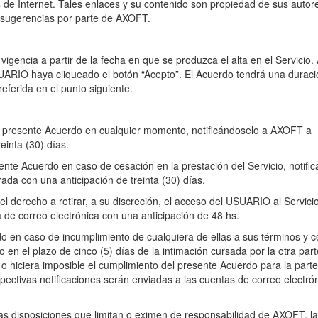
és de Internet. Tales enlaces y su contenido son propiedad de sus autor
 sugerencias por parte de AXOFT.
encia a partir de la fecha en que se produzca el alta en el Servicio. A
UARIO haya cliqueado el botón “Acepto”. El Acuerdo tendrá una duració
 referida en el punto siguiente.
l presente Acuerdo en cualquier momento, notificándoselo a AXOFT a
inta (30) días.
nte Acuerdo en caso de cesación en la prestación del Servicio, notific
ada con una anticipación de treinta (30) días.
 el derecho a retirar, a su discreción, el acceso del USUARIO al Servici
de correo electrónica con una anticipación de 48 hs.
do en caso de incumplimiento de cualquiera de ellas a sus términos y c
en el plazo de cinco (5) días de la intimación cursada por la otra part
o hiciera imposible el cumplimiento del presente Acuerdo para la part
pectivas notificaciones serán enviadas a las cuentas de correo electrón
 las disposiciones que limitan o eximen de responsabilidad de AXOFT, l