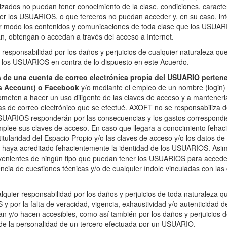
rizados no puedan tener conocimiento de la clase, condiciones, caracter
er los USUARIOS, o que terceros no puedan acceder y, en su caso, int
uier modo los contenidos y comunicaciones de toda clase que los USUAR
n, obtengan o accedan a través del acceso a Internet.
sponsabilidad por los daños y perjuicios de cualquier naturaleza qu
por los USUARIOS en contra de lo dispuesto en este Acuerdo.
és de una cuenta de correo electrónica propia del USUARIO perten
ws Account) o Facebook
y/o mediante el empleo de un nombre (login)
ten a hacer un uso diligente de las claves de acceso y a mantenerla
as de correo electrónico que se efectué. AXOFT no se responsabiliza d
UARIOS responderán por las consecuencias y los gastos correspondie
 emplee sus claves de acceso. En caso que llegara a conocimiento fehac
itularidad del Espacio Propio y/o las claves de acceso y/o los datos de
e haya acreditado fehacientemente la identidad de los USUARIOS. As
onvenientes de ningún tipo que puedan tener los USUARIOS para accede
ncia de cuestiones técnicas y/o de cualquier índole vinculadas con las
uier responsabilidad por los daños y perjuicios de toda naturaleza 
y por la falta de veracidad, vigencia, exhaustividad y/o autenticidad d
y/o hacen accesibles, como así también por los daños y perjuicios d
de la personalidad de un tercero efectuada por un USUARIO.