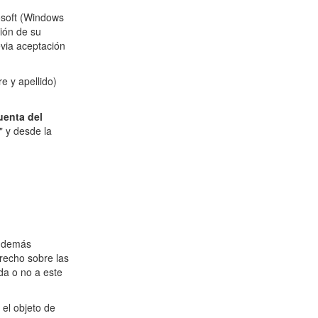
osoft (Windows
ión de su
evia aceptación
e y apellido)
cuenta del
" y desde la
y demás
recho sobre las
da o no a este
 el objeto de