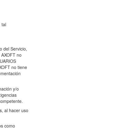
 tal
 del Servicio,
ue AXOFT no
USUARIOS
AXOFT no tiene
cumentación
mación y/o
xigencias
 competente.
s, al hacer uso
ros como