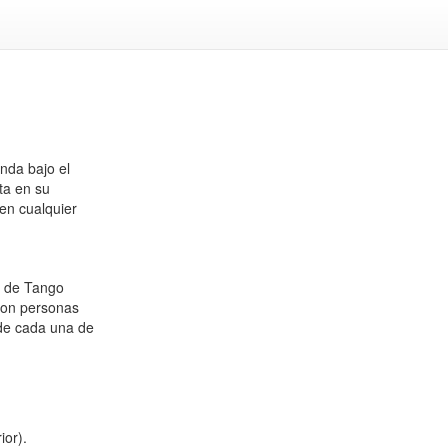
nda bajo el
ta en su
 en cualquier
s de Tango
con personas
 de cada una de
ior).