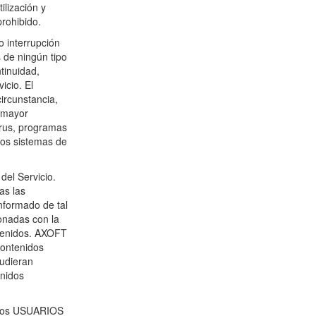
ilización y
rohibido.
o interrupción
 de ningún tipo
ntinuidad,
icio. El
circunstancia,
 mayor
irus, programas
los sistemas de
del Servicio.
as las
nformado de tal
ionadas con la
btenidos. AXOFT
 contenidos
pudieran
enidos
e los USUARIOS