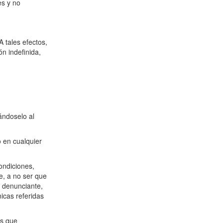
es y no
 tales efectos,
n indefinida,
ándoselo al
o en cualquier
ondiciones,
e, a no ser que
e denunciante,
icas referidas
as que