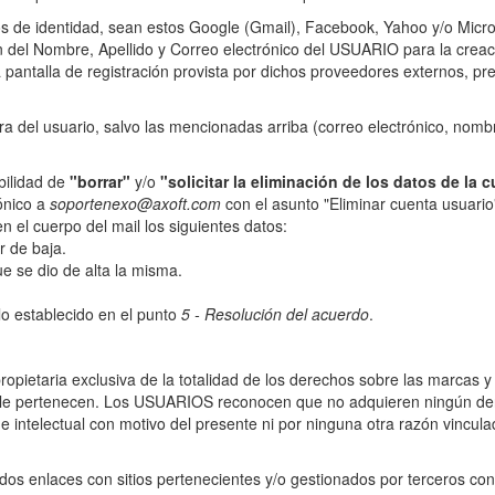
s de identidad, sean estos Google (Gmail), Facebook, Yahoo y/o Micr
n del Nombre, Apellido y Correo electrónico del USUARIO para la creac
 pantalla de registración provista por dichos proveedores externos, pr
a del usuario, salvo las mencionadas arriba (correo electrónico, nombr
bilidad de
"borrar"
y/o
"solicitar la eliminación de los datos de la 
rónico a
soportenexo@axoft.com
con el asunto "Eliminar cuenta usuario
 el cuerpo del mail los siguientes datos:
r de baja.
e se dio de alta la misma.
lo establecido en el punto
5 - Resolución del acuerdo
.
ietaria exclusiva de la totalidad de los derechos sobre las marcas 
ue le pertenecen. Los USUARIOS reconocen que no adquieren ningún de
 intelectual con motivo del presente ni por ninguna otra razón vincula
idos enlaces con sitios pertenecientes y/o gestionados por terceros con