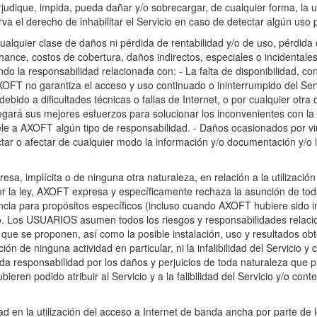
judique, impida, pueda dañar y/o sobrecargar, de cualquier forma, la ut
 el derecho de inhabilitar el Servicio en caso de detectar algún uso p
lquier clase de daños ni pérdida de rentabilidad y/o de uso, pérdida 
hance, costos de cobertura, daños indirectos, especiales o incidentales
endo la responsabilidad relacionada con: - La falta de disponibilidad, co
XOFT no garantiza el acceso y uso continuado o ininterrumpido del Serv
bido a dificultades técnicas o fallas de Internet, o por cualquier otra 
ará sus mejores esfuerzos para solucionar los inconvenientes con la
sele a AXOFT algún tipo de responsabilidad. - Daños ocasionados por v
ctar o afectar de cualquier modo la información y/o documentación y/o 
sa, implícita o de ninguna otra naturaleza, en relación a la utilización 
por la ley, AXOFT expresa y específicamente rechaza la asunción de tod
encia para propósitos específicos (incluso cuando AXOFT hubiere sido i
icio. Los USUARIOS asumen todos los riesgos y responsabilidades relac
s que se proponen, así como la posible instalación, uso y resultados o
ción de ninguna actividad en particular, ni la infalibilidad del Servicio y
oda responsabilidad por los daños y perjuicios de toda naturaleza que 
eren podido atribuir al Servicio y a la falibilidad del Servicio y/o cont
dad en la utilización del acceso a Internet de banda ancha por parte d