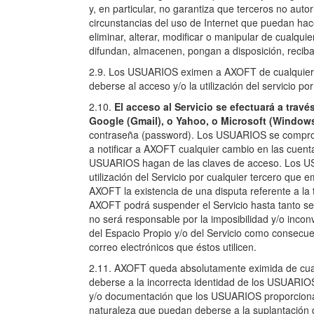
y, en particular, no garantiza que terceros no auto
circunstancias del uso de Internet que puedan hac
eliminar, alterar, modificar o manipular de cualq
difundan, almacenen, pongan a disposición, reciba
2.9. Los USUARIOS eximen a AXOFT de cualquier re
deberse al acceso y/o la utilización del servicio 
2.10.
El acceso al Servicio se efectuará a trav
Google (Gmail), o Yahoo, o Microsoft (Windo
contraseña (password). Los USUARIOS se comprome
a notificar a AXOFT cualquier cambio en las cuent
USUARIOS hagan de las claves de acceso. Los US
utilización del Servicio por cualquier tercero que
AXOFT la existencia de una disputa referente a la t
AXOFT podrá suspender el Servicio hasta tanto s
no será responsable por la imposibilidad y/o inc
del Espacio Propio y/o del Servicio como consecue
correo electrónicos que éstos utilicen.
2.11. AXOFT queda absolutamente eximida de cualq
deberse a la incorrecta identidad de los USUARIOS 
y/o documentación que los USUARIOS proporcionan 
naturaleza que puedan deberse a la suplantación 