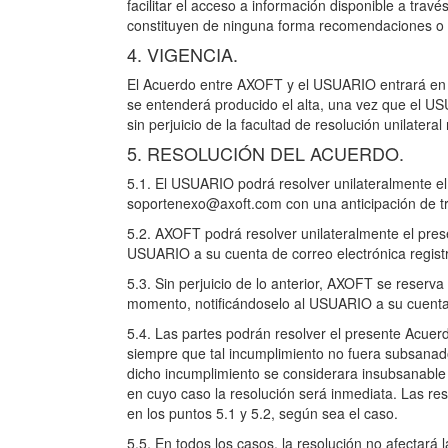
facilitar el acceso a información disponible a trav
constituyen de ninguna forma recomendaciones o
4. VIGENCIA.
El Acuerdo entre AXOFT y el USUARIO entrará en vig
se entenderá producido el alta, una vez que el US
sin perjuicio de la facultad de resolución unilateral
5. RESOLUCIÓN DEL ACUERDO.
5.1. El USUARIO podrá resolver unilateralmente e
soportenexo@axoft.com con una anticipación de tre
5.2. AXOFT podrá resolver unilateralmente el prese
USUARIO a su cuenta de correo electrónica registr
5.3. Sin perjuicio de lo anterior, AXOFT se reserva
momento, notificándoselo al USUARIO a su cuenta 
5.4. Las partes podrán resolver el presente Acuer
siempre que tal incumplimiento no fuera subsanado 
dicho incumplimiento se considerara insubsanable 
en cuyo caso la resolución será inmediata. Las res
en los puntos 5.1 y 5.2, según sea el caso.
5.5. En todos los casos, la resolución no afectará